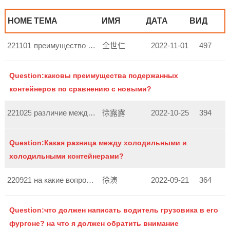
НОМЕР
ТЕМА
ИМЯ
ДАТА
ВИД
221101152731554
преимущество подержанных контейнеров
全世仁
2022-11-01
497
Question:каковы преимущества подержанных
контейнеров по сравнению с новыми?
221025155821498
различие между морозильными и рефрижераторными кон...
徐露露
2022-10-25
394
Question:Какая разница между холодильными и
холодильными контейнерами?
220921171752885
на какие вопросы следует обратить внимание при нап...
徐演
2022-09-21
364
Question:что должен написать водитель грузовика в его
фургоне? на что я должен обратить внимание