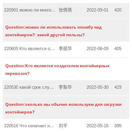
220901132927187
можно ли многократно использовать пломбу контейнер...
张倩倩
2022-09-01
420
Question:можно ли использовать пломбу над
контейнером? какой другой пользы?
220609094036697
Кто является основателем контейнерных перевозок?
李丽华
2022-06-09
405
Question:Кто является создателем контейнерных
перевозок?
220530180153922
какой срок службы контейнера
李梨华
2022-05-30
429
Question:сколько мы обычно используем для загрузки
контейнеров?
220516154802743
Что означает номер контейнера?
刘平
2022-05-16
395