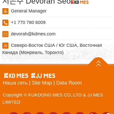
서은주 Devorah Seo
General Manager
+1 770 780 6009
devorah@kdmes.com
Северо-Восток США / Юг США, Восточная
Канада (Монреаль, Торонто)
Наша сеть
|
Site Map
|
Data Room
Copyright © KUKDONG MES CO,.LTD & JJ MES
LIMITED