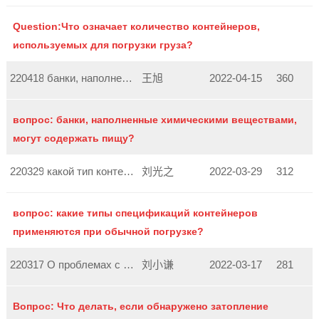
Question:Что означает количество контейнеров,
используемых для погрузки груза?
220418161636479
банки, наполненные химическими веществами, могут с...
王旭
2022-04-15
360
вопрос: банки, наполненные химическими веществами,
могут содержать пищу?
220329171848656
какой тип контейнера?
刘光之
2022-03-29
312
вопрос: какие типы спецификаций контейнеров
применяются при обычной погрузке?
220317142348665
О проблемах с протечкой контейнеров
刘小谦
2022-03-17
281
Вопрос: Что делать, если обнаружено затопление