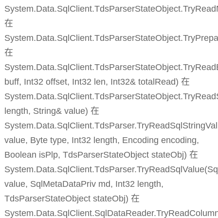
System.Data.SqlClient.TdsParserStateObject.TryRead
在
System.Data.SqlClient.TdsParserStateObject.TryPrepa
在
System.Data.SqlClient.TdsParserStateObject.TryReadB
buff, Int32 offset, Int32 len, Int32& totalRead) 在
System.Data.SqlClient.TdsParserStateObject.TryReadS
length, String& value) 在
System.Data.SqlClient.TdsParser.TryReadSqlStringVal
value, Byte type, Int32 length, Encoding encoding,
Boolean isPlp, TdsParserStateObject stateObj) 在
System.Data.SqlClient.TdsParser.TryReadSqlValue(Sq
value, SqlMetaDataPriv md, Int32 length,
TdsParserStateObject stateObj) 在
System.Data.SqlClient.SqlDataReader.TryReadColumnI