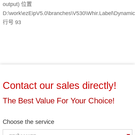
output) 位置
D:\work\ezEipV5.0\branches\V530\Whir.Label\Dynamic
行号 93
Contact our sales directly!
The Best Value For Your Choice!
Choose the service