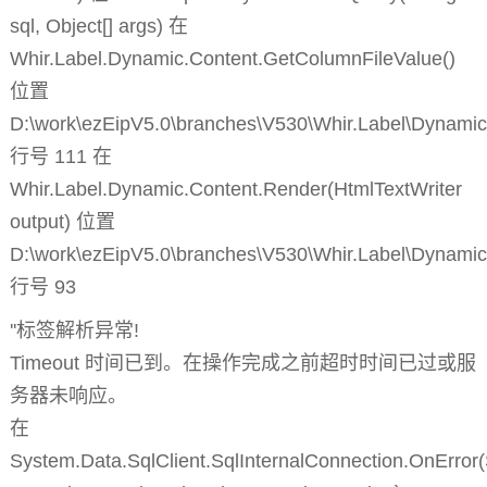
sql, Object[] args) 在
Whir.Label.Dynamic.Content.GetColumnFileValue()
位置
D:\work\ezEipV5.0\branches\V530\Whir.Label\Dynamic
行号 111 在
Whir.Label.Dynamic.Content.Render(HtmlTextWriter
output) 位置
D:\work\ezEipV5.0\branches\V530\Whir.Label\Dynamic
行号 93
''标签解析异常!
Timeout 时间已到。在操作完成之前超时时间已过或服
务器未响应。
在
System.Data.SqlClient.SqlInternalConnection.OnError