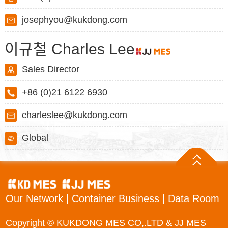
josephyou@kukdong.com
이규철 Charles Lee
Sales Director
+86 (0)21 6122 6930
charleslee@kukdong.com
Global
Our Network
|
Container Business
|
Data Room
Copyright © KUKDONG MES CO,.LTD & JJ MES