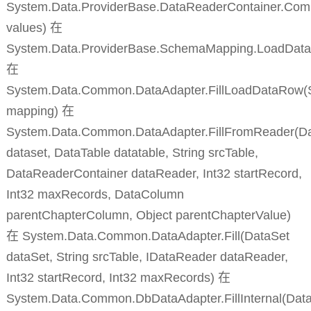
System.Data.ProviderBase.DataReaderContainer.Co
values) 在
System.Data.ProviderBase.SchemaMapping.LoadDat
在
System.Data.Common.DataAdapter.FillLoadDataRow
mapping) 在
System.Data.Common.DataAdapter.FillFromReader(D
dataset, DataTable datatable, String srcTable,
DataReaderContainer dataReader, Int32 startRecord,
Int32 maxRecords, DataColumn
parentChapterColumn, Object parentChapterValue)
在 System.Data.Common.DataAdapter.Fill(DataSet
dataSet, String srcTable, IDataReader dataReader,
Int32 startRecord, Int32 maxRecords) 在
System.Data.Common.DbDataAdapter.FillInternal(Dat