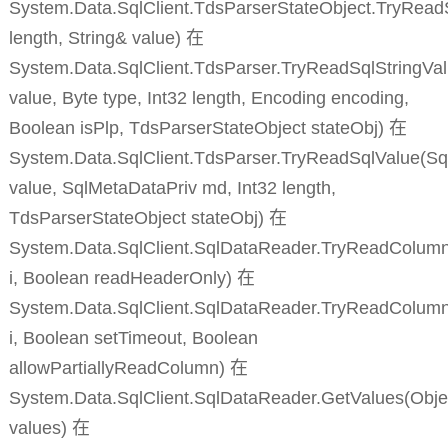
System.Data.SqlClient.TdsParserStateObject.TryReadS
length, String& value) 在
System.Data.SqlClient.TdsParser.TryReadSqlStringVal
value, Byte type, Int32 length, Encoding encoding,
Boolean isPlp, TdsParserStateObject stateObj) 在
System.Data.SqlClient.TdsParser.TryReadSqlValue(Sq
value, SqlMetaDataPriv md, Int32 length,
TdsParserStateObject stateObj) 在
System.Data.SqlClient.SqlDataReader.TryReadColumnI
i, Boolean readHeaderOnly) 在
System.Data.SqlClient.SqlDataReader.TryReadColumn
i, Boolean setTimeout, Boolean
allowPartiallyReadColumn) 在
System.Data.SqlClient.SqlDataReader.GetValues(Objec
values) 在