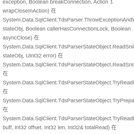
exception, Boolean breakConnection, Action`1
wrapCloseInAction) 在
System.Data.SqlClient.TdsParser.ThrowExceptionAnd
stateObj, Boolean callerHasConnectionLock, Boolean
asyncClose) 在
System.Data.SqlClient.TdsParserStateObject.ReadSni
stateObj, UInt32 error) 在
System.Data.SqlClient.TdsParserStateObject.ReadSn
在
System.Data.SqlClient.TdsParserStateObject.TryRead
在
System.Data.SqlClient.TdsParserStateObject.TryPrepa
在
System.Data.SqlClient.TdsParserStateObject.TryReadB
buff, Int32 offset, Int32 len, Int32& totalRead) 在