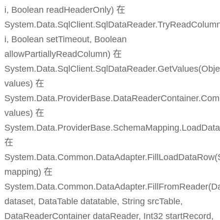
i, Boolean readHeaderOnly) 在
System.Data.SqlClient.SqlDataReader.TryReadColumn
i, Boolean setTimeout, Boolean
allowPartiallyReadColumn) 在
System.Data.SqlClient.SqlDataReader.GetValues(Objec
values) 在
System.Data.ProviderBase.DataReaderContainer.Co
values) 在
System.Data.ProviderBase.SchemaMapping.LoadDat
在
System.Data.Common.DataAdapter.FillLoadDataRow
mapping) 在
System.Data.Common.DataAdapter.FillFromReader(D
dataset, DataTable datatable, String srcTable,
DataReaderContainer dataReader, Int32 startRecord,