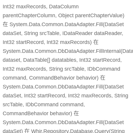
Int32 maxRecords, DataColumn
parentChapterColumn, Object parentChapterValue)
在 System.Data.Common.DataAdapter.Fill(DataSet
dataSet, String srcTable, IDataReader dataReader,
Int32 startRecord, Int32 maxRecords) 在
System.Data.Common.DbDataAdapter.FillInternal(Dat
dataset, DataTable[] datatables, Int32 startRecord,
Int32 maxRecords, String srcTable, IDbCommand
command, CommandBehavior behavior) 在
System.Data.Common.DbDataAdapter.Fill(DataSet
dataSet, Int32 startRecord, Int32 maxRecords, String
srcTable, IDbCommand command,
CommandBehavior behavior) 在
System.Data.Common.DbDataAdapter.Fill(DataSet
dataSet) 在 Whir.Repository.Database.Query(String