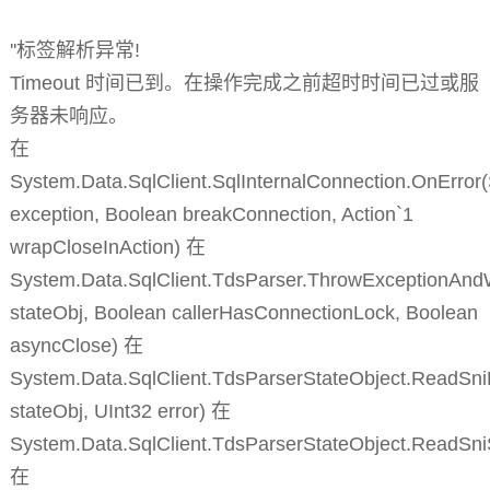
''标签解析异常!
Timeout 时间已到。在操作完成之前超时时间已过或服
务器未响应。
在
System.Data.SqlClient.SqlInternalConnection.OnError
exception, Boolean breakConnection, Action`1
wrapCloseInAction) 在
System.Data.SqlClient.TdsParser.ThrowExceptionAnd
stateObj, Boolean callerHasConnectionLock, Boolean
asyncClose) 在
System.Data.SqlClient.TdsParserStateObject.ReadSni
stateObj, UInt32 error) 在
System.Data.SqlClient.TdsParserStateObject.ReadSn
在