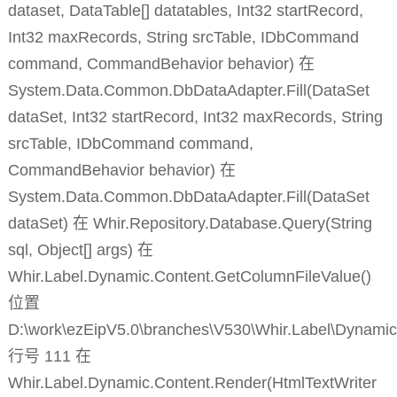
dataset, DataTable[] datatables, Int32 startRecord,
Int32 maxRecords, String srcTable, IDbCommand
command, CommandBehavior behavior) 在
System.Data.Common.DbDataAdapter.Fill(DataSet
dataSet, Int32 startRecord, Int32 maxRecords, String
srcTable, IDbCommand command,
CommandBehavior behavior) 在
System.Data.Common.DbDataAdapter.Fill(DataSet
dataSet) 在 Whir.Repository.Database.Query(String
sql, Object[] args) 在
Whir.Label.Dynamic.Content.GetColumnFileValue()
位置
D:\work\ezEipV5.0\branches\V530\Whir.Label\Dynamic
行号 111 在
Whir.Label.Dynamic.Content.Render(HtmlTextWriter