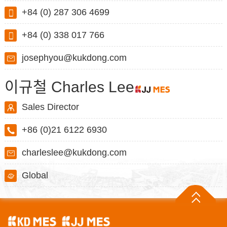
+84 (0) 287 306 4699
+84 (0) 338 017 766
josephyou@kukdong.com
이규철 Charles Lee
Sales Director
+86 (0)21 6122 6930
charleslee@kukdong.com
Global