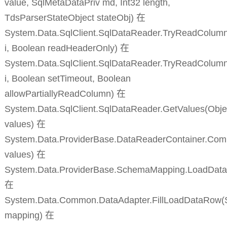
value, SqlMetaDataPriv md, Int32 length,
TdsParserStateObject stateObj) 在
System.Data.SqlClient.SqlDataReader.TryReadColumnI
i, Boolean readHeaderOnly) 在
System.Data.SqlClient.SqlDataReader.TryReadColumn
i, Boolean setTimeout, Boolean
allowPartiallyReadColumn) 在
System.Data.SqlClient.SqlDataReader.GetValues(Objec
values) 在
System.Data.ProviderBase.DataReaderContainer.Co
values) 在
System.Data.ProviderBase.SchemaMapping.LoadDat
在
System.Data.Common.DataAdapter.FillLoadDataRow
mapping) 在