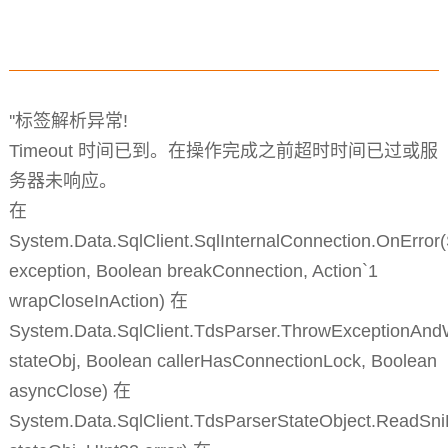
''标签解析异常!
Timeout 时间已到。在操作完成之前超时时间已过或服
务器未响应。
在
System.Data.SqlClient.SqlInternalConnection.OnError
exception, Boolean breakConnection, Action`1
wrapCloseInAction) 在
System.Data.SqlClient.TdsParser.ThrowExceptionAnd
stateObj, Boolean callerHasConnectionLock, Boolean
asyncClose) 在
System.Data.SqlClient.TdsParserStateObject.ReadSni