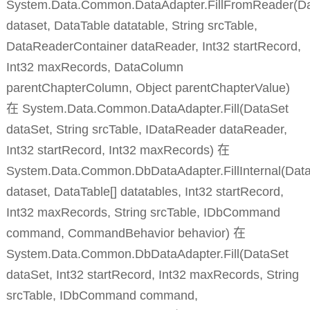
System.Data.Common.DataAdapter.FillFromReader(D
dataset, DataTable datatable, String srcTable,
DataReaderContainer dataReader, Int32 startRecord,
Int32 maxRecords, DataColumn
parentChapterColumn, Object parentChapterValue)
在 System.Data.Common.DataAdapter.Fill(DataSet
dataSet, String srcTable, IDataReader dataReader,
Int32 startRecord, Int32 maxRecords) 在
System.Data.Common.DbDataAdapter.FillInternal(Dat
dataset, DataTable[] datatables, Int32 startRecord,
Int32 maxRecords, String srcTable, IDbCommand
command, CommandBehavior behavior) 在
System.Data.Common.DbDataAdapter.Fill(DataSet
dataSet, Int32 startRecord, Int32 maxRecords, String
srcTable, IDbCommand command,