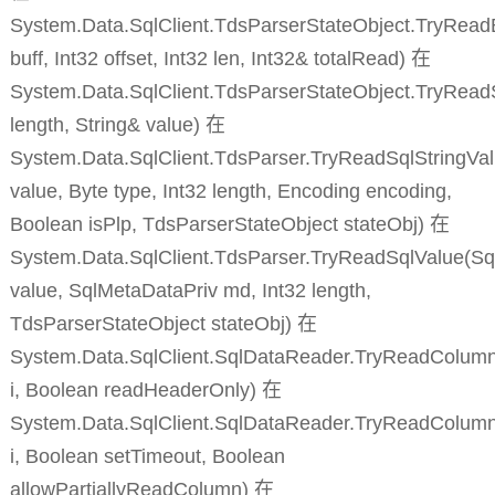
System.Data.SqlClient.TdsParserStateObject.TryReadB
buff, Int32 offset, Int32 len, Int32& totalRead) 在
System.Data.SqlClient.TdsParserStateObject.TryReadS
length, String& value) 在
System.Data.SqlClient.TdsParser.TryReadSqlStringVal
value, Byte type, Int32 length, Encoding encoding,
Boolean isPlp, TdsParserStateObject stateObj) 在
System.Data.SqlClient.TdsParser.TryReadSqlValue(Sq
value, SqlMetaDataPriv md, Int32 length,
TdsParserStateObject stateObj) 在
System.Data.SqlClient.SqlDataReader.TryReadColumnI
i, Boolean readHeaderOnly) 在
System.Data.SqlClient.SqlDataReader.TryReadColumn
i, Boolean setTimeout, Boolean
allowPartiallyReadColumn) 在