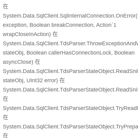
在
System.Data.SqlClient.SqlInternalConnection.OnError
exception, Boolean breakConnection, Action`1
wrapCloseInAction) 在
System.Data.SqlClient.TdsParser.ThrowExceptionAnd
stateObj, Boolean callerHasConnectionLock, Boolean
asyncClose) 在
System.Data.SqlClient.TdsParserStateObject.ReadSni
stateObj, UInt32 error) 在
System.Data.SqlClient.TdsParserStateObject.ReadSn
在
System.Data.SqlClient.TdsParserStateObject.TryRead
在
System.Data.SqlClient.TdsParserStateObject.TryPrepa
在