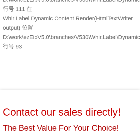
行号 111 在
Whir.Label.Dynamic.Content.Render(HtmlTextWriter
output) 位置
D:\work\ezEipV5.0\branches\V530\Whir.Label\Dynamic
行号 93
Contact our sales directly!
The Best Value For Your Choice!