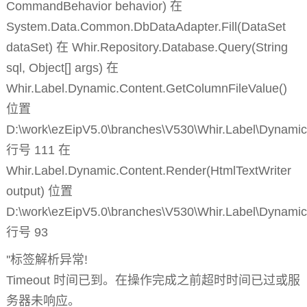
CommandBehavior behavior) 在
System.Data.Common.DbDataAdapter.Fill(DataSet
dataSet) 在 Whir.Repository.Database.Query(String
sql, Object[] args) 在
Whir.Label.Dynamic.Content.GetColumnFileValue()
位置
D:\work\ezEipV5.0\branches\V530\Whir.Label\Dynamic
行号 111 在
Whir.Label.Dynamic.Content.Render(HtmlTextWriter
output) 位置
D:\work\ezEipV5.0\branches\V530\Whir.Label\Dynamic
行号 93
''标签解析异常!
Timeout 时间已到。在操作完成之前超时时间已过或服
务器未响应。