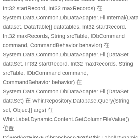
Int32 startRecord, Int32 maxRecords) 在
System.Data.Common.DbDataAdapter.FillInternal(Dat
dataset, DataTable[] datatables, Int32 startRecord,
Int32 maxRecords, String srcTable, IDbCommand
command, CommandBehavior behavior) 在
System.Data.Common.DbDataAdapter.Fill(DataSet
dataSet, Int32 startRecord, Int32 maxRecords, String
srcTable, IDbCommand command,
CommandBehavior behavior) 在
System.Data.Common.DbDataAdapter.Fill(DataSet
dataSet) 在 Whir.Repository.Database.Query(String
sql, Object[] args) 在
Whir.Label.Dynamic.Content.GetColumnFileValue()
位置
D:\work\ezEipV5.0\branches\V530\Whir.Label\Dynamic