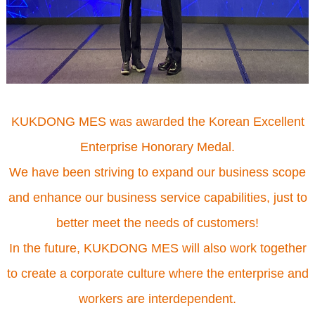
KUKDONG MES was awarded the Korean Excellent
Enterprise Honorary Medal.
We have been striving to expand our business scope
and enhance our business service capabilities, just to
better meet the needs of customers!
In the future, KUKDONG MES will also work together
to create a corporate culture where the enterprise and
workers are interdependent.