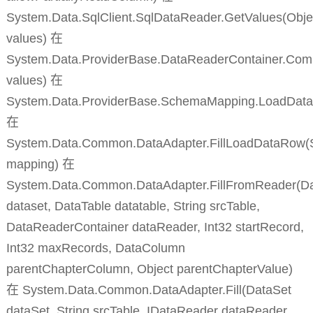
System.Data.SqlClient.SqlDataReader.GetValues(Objec
values) 在
System.Data.ProviderBase.DataReaderContainer.Co
values) 在
System.Data.ProviderBase.SchemaMapping.LoadDat
在
System.Data.Common.DataAdapter.FillLoadDataRow
mapping) 在
System.Data.Common.DataAdapter.FillFromReader(D
dataset, DataTable datatable, String srcTable,
DataReaderContainer dataReader, Int32 startRecord,
Int32 maxRecords, DataColumn
parentChapterColumn, Object parentChapterValue)
在 System.Data.Common.DataAdapter.Fill(DataSet
dataSet, String srcTable, IDataReader dataReader,