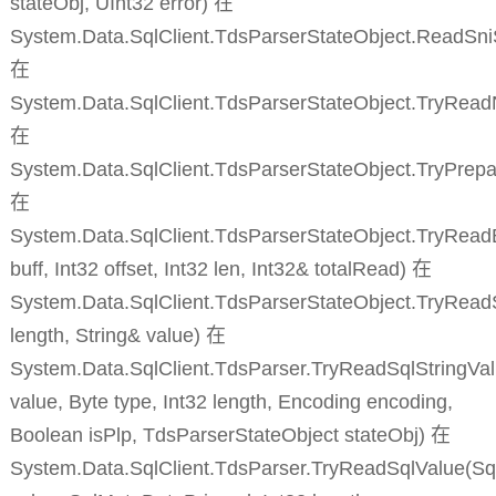
stateObj, UInt32 error) 在
System.Data.SqlClient.TdsParserStateObject.ReadSn
在
System.Data.SqlClient.TdsParserStateObject.TryRead
在
System.Data.SqlClient.TdsParserStateObject.TryPrepa
在
System.Data.SqlClient.TdsParserStateObject.TryReadB
buff, Int32 offset, Int32 len, Int32& totalRead) 在
System.Data.SqlClient.TdsParserStateObject.TryReadS
length, String& value) 在
System.Data.SqlClient.TdsParser.TryReadSqlStringVal
value, Byte type, Int32 length, Encoding encoding,
Boolean isPlp, TdsParserStateObject stateObj) 在
System.Data.SqlClient.TdsParser.TryReadSqlValue(Sq